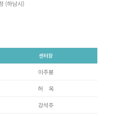
 (하남시)
센터장
이주봉
허 옥
강석주