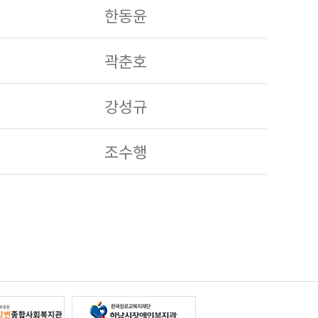
한동윤
곽춘호
강성규
조수행