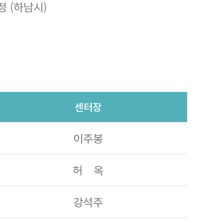
 (하남시)
센터장
이주봉
허 옥
강석주