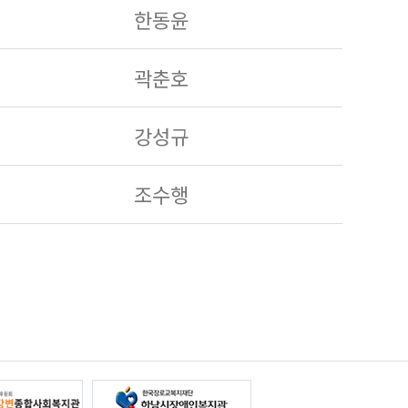
한동윤
곽춘호
강성규
조수행