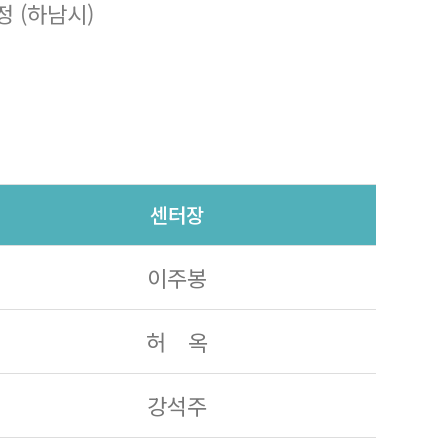
 (하남시)
센터장
이주봉
허 옥
강석주