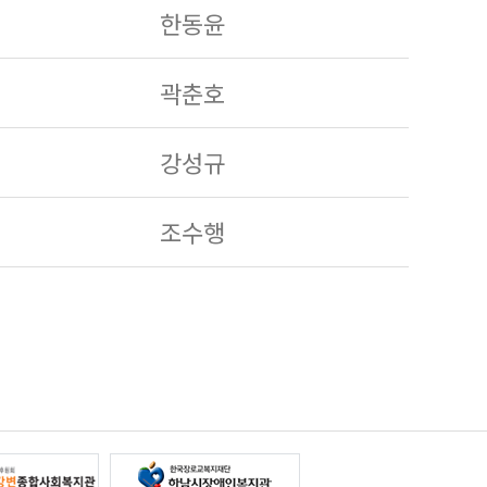
한동윤
곽춘호
강성규
조수행