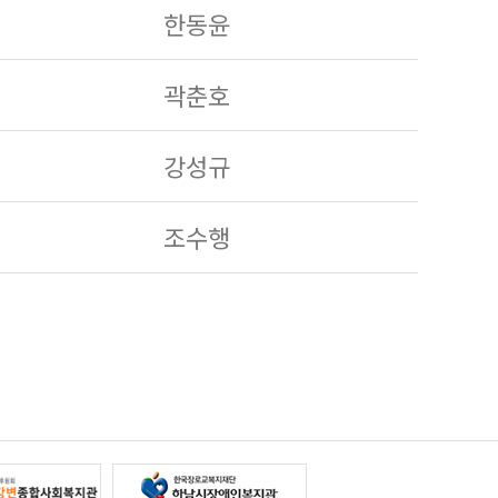
한동윤
곽춘호
강성규
조수행