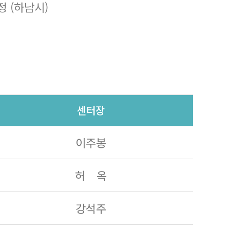
 (하남시)
센터장
이주봉
허 옥
강석주