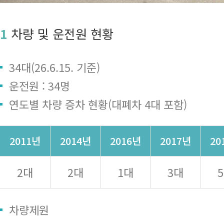
1
차량 및 운전원 현황
34대(26.6.15. 기준)
운전원 : 34명
연도별 차량 증차 현황(대폐차 4대 포함)
2011년
2014년
2016년
2017년
20
2대
2대
1대
3대
차량제원