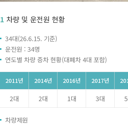
1
차량 및 운전원 현황
34대(26.6.15. 기준)
운전원 : 34명
연도별 차량 증차 현황(대폐차 4대 포함)
2011년
2014년
2016년
2017년
20
2대
2대
1대
3대
차량제원