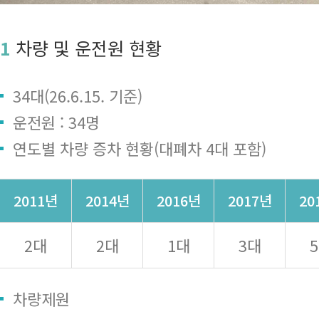
1
차량 및 운전원 현황
34대(26.6.15. 기준)
운전원 : 34명
연도별 차량 증차 현황(대폐차 4대 포함)
2011년
2014년
2016년
2017년
20
2대
2대
1대
3대
차량제원