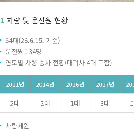
1
차량 및 운전원 현황
34대(26.6.15. 기준)
운전원 : 34명
연도별 차량 증차 현황(대폐차 4대 포함)
2011년
2014년
2016년
2017년
20
2대
2대
1대
3대
차량제원