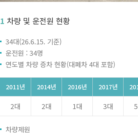
1
차량 및 운전원 현황
34대(26.6.15. 기준)
운전원 : 34명
연도별 차량 증차 현황(대폐차 4대 포함)
2011년
2014년
2016년
2017년
20
2대
2대
1대
3대
차량제원