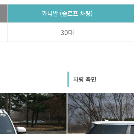
카니발 (슬로프 차량)
30대