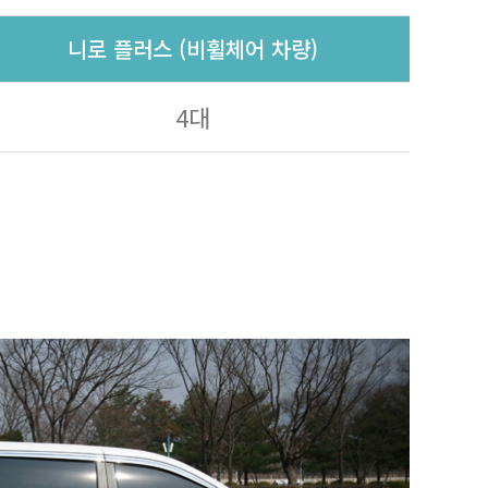
니로 플러스 (비휠체어 차량)
4대