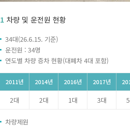
1
차량 및 운전원 현황
34대(26.6.15. 기준)
운전원 : 34명
연도별 차량 증차 현황(대폐차 4대 포함)
2011년
2014년
2016년
2017년
20
2대
2대
1대
3대
차량제원