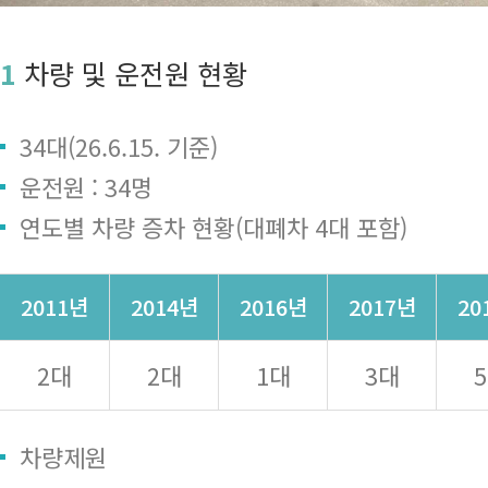
1
차량 및 운전원 현황
34대(26.6.15. 기준)
운전원 : 34명
연도별 차량 증차 현황(대폐차 4대 포함)
2011년
2014년
2016년
2017년
20
2대
2대
1대
3대
차량제원