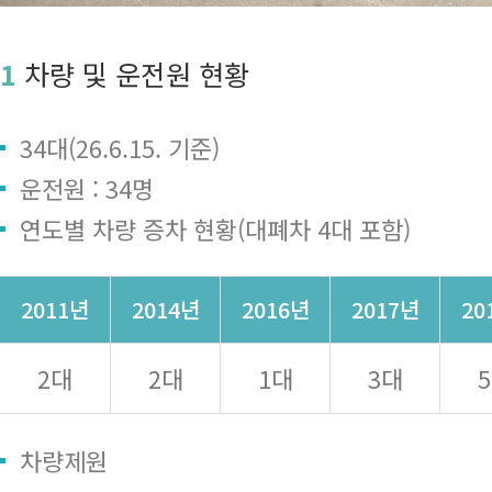
1
차량 및 운전원 현황
34대(26.6.15. 기준)
운전원 : 34명
연도별 차량 증차 현황(대폐차 4대 포함)
2011년
2014년
2016년
2017년
20
2대
2대
1대
3대
차량제원