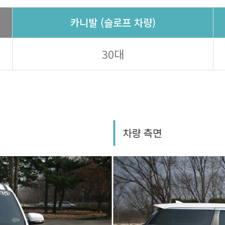
카니발 (슬로프 차량)
30대