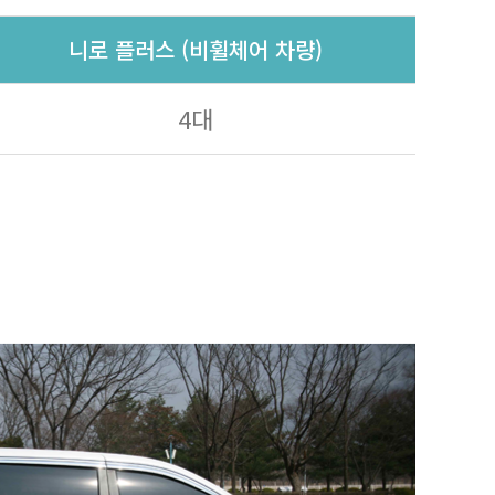
니로 플러스 (비휠체어 차량)
4대