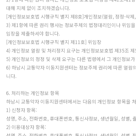
대해 지체 없이 조치하겠습니다.
[개인정보보호법 시행규칙 별지 제8호]개인정보(열람, 정정·삭제,
3) 제1항에 따른 권리 행사는 정보주체의 법정대리인이나 위임을 
임장을 제출하셔야 합니다.
[개인정보보호법 시행규칙 별지 제11호] 위임장
4) 개인정보 열람 및 처리정지 요구는 개인정보보호법 제35조 제5
5) 개인정보의 정정 및 삭제 요구는 다른 법령에서 그 개인정보가
6) 하남시 교통약자 이동지원센터는 정보주체 권리에 따른 열람의
니다.
6. 처리하는 개인정보 항목
하남시 교통약자 이동지원센터에서는 다음의 개인정보 항목을 처
1) 신청자 항목:
성명, 주소, 전화번호, 휴대폰번호, 통신사정보, 생년월일, 성별,
2) 이용대상자 항목:
성명, 주소, 전화번호, 휴대폰번호, 통신사정보, 생년월일, 성별,