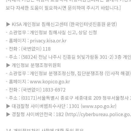
보다 자세한 도움이 필요하시면 문의하여 주시기 바랍니다.]
▶ KISA 개인정보 침해신고센터 (한국인터넷진흥원 운영)
- 소관업무 : 개인정보 침해사실 신고, 상담 신청
- 홈페이지 : privacy.kisa.or.kr
- 전화 : (국번없이) 118
- 주소 : (58324) 전남 나주시 진흥길 9(빛가람동 301-2) 3
▶ 개인정보 분쟁조정위원회
- 소관업무 : 개인정보 분쟁조정신청, 집단분쟁조정 (민사적 해결)
- 홈페이지 : www.kopico.go.kr
- 전화 : (국번없이) 1833-6972
- 주소 : (03171)서울특별시 종로구 세종대로 209 정부서울청사 
▶ 대검찰청 사이버범죄수사단 : 1301 (www.spo.go.kr)
▶ 경찰청 사이버안전국 : 182 (http://cyberbureau.police.go.
14. 개인정보처리 사항에 대한 동의 필요