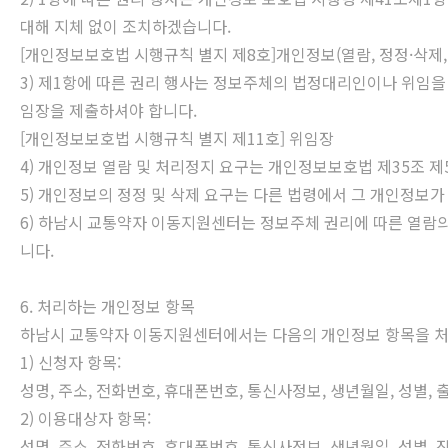
대해 지체 없이 조치하겠습니다.
[개인정보보호법 시행규칙 별지 제8호]개인정보(열람, 정정·삭제,
3) 제1항에 따른 권리 행사는 정보주체의 법정대리인이나 위임을 
임장을 제출하셔야 합니다.
[개인정보보호법 시행규칙 별지 제11호] 위임장
4) 개인정보 열람 및 처리정지 요구는 개인정보보호법 제35조 제5
5) 개인정보의 정정 및 삭제 요구는 다른 법령에서 그 개인정보가
6) 하남시 교통약자 이동지원센터는 정보주체 권리에 따른 열람의
니다.
6. 처리하는 개인정보 항목
하남시 교통약자 이동지원센터에서는 다음의 개인정보 항목을 처
1) 신청자 항목:
성명, 주소, 전화번호, 휴대폰번호, 통신사정보, 생년월일, 성별,
2) 이용대상자 항목:
성명, 주소, 전화번호, 휴대폰번호, 통신사정보, 생년월일, 성별,