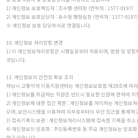
1) 개인정보 보호책임자 : 조수행 센터장 (연락처 : 1577-0197)
2) 개인정보 보호담당자 : 유수정 행정실장 (연락처 : 1577-0197)
※ 개인정보 보호 담당부서로 연결됩니다.
10. 개인정보 처리방침 변경
1) 이 개인정보처리방침은 시행일로부터 적용되며, 법령 및 방침
것입니다.
11. 개인정보의 안전성 확보 조치
하남시 교통약자 이동지원센터는 개인정보보호법 제29조에 따라 
1) 개인정보를 취급하는 직원은 반드시 필요한 인원에 한하여 지
2) 개인정보에 대한 접근 제한 : 개인정보를 처리하는 개인정보
으며, 보안시스템을 이용하여 외부로부터의 무단 접근을 통제하고
3) 접속기록의 보관 : 개인정보처리시스템에 접속한 기록을 최소 
4) 개인정보의 암호화 : 주민등록번호 등 주요 개인정보는 암호화
하고 있습니다.