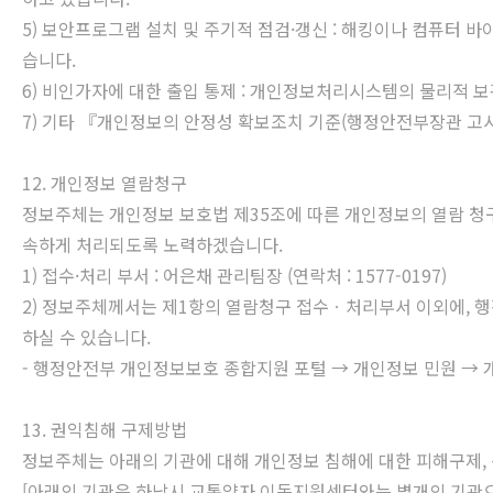
5) 보안프로그램 설치 및 주기적 점검·갱신 : 해킹이나 컴퓨터
습니다.
6) 비인가자에 대한 출입 통제 : 개인정보처리시스템의 물리적 
7) 기타 『개인정보의 안정성 확보조치 기준(행정안전부장관 고시
12. 개인정보 열람청구
정보주체는 개인정보 보호법 제35조에 따른 개인정보의 열람 청
속하게 처리되도록 노력하겠습니다.
1) 접수·처리 부서 : 어은채 관리팀장 (연락처 : 1577-0197)
2) 정보주체께서는 제1항의 열람청구 접수ㆍ처리부서 이외에, 행정
하실 수 있습니다.
- 행정안전부 개인정보보호 종합지원 포털 → 개인정보 민원 → 개
13. 권익침해 구제방법
정보주체는 아래의 기관에 대해 개인정보 침해에 대한 피해구제, 
[아래의 기관은 하남시 교통약자 이동지원센터와는 별개의 기관