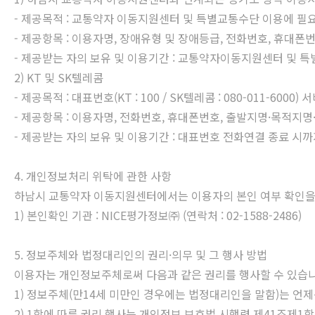
- 제공목적 : 교통약자 이동지원센터 및 특별교통수단 이용에 필
- 제공항목 : 이용자명, 장애유형 및 장애등급, 전화번호, 휴대
- 제공받는 자의 보유 및 이용기간 : 교통약자이동지원센터 및 
2) KT 및 SK텔레콤
- 제공목적 : 대표번호(KT : 100 / SK텔레콤 : 080-011-60
- 제공항목 : 이용자명, 전화번호, 휴대폰번호, 출발지명·목적지
- 제공받는 자의 보유 및 이용기간 : 대표번호 전화연결 종료 시
4. 개인정보처리 위탁에 관한 사항
하남시 교통약자 이동지원센터에서는 이용자의 본인 여부 확인을
1) 본인확인 기관 : NICE평가정보㈜ (연락처 : 02-1588-2486)
5. 정보주체와 법정대리인의 권리·의무 및 그 행사 방법
이용자는 개인정보주체로써 다음과 같은 권리를 행사할 수 있습니
1) 정보주체(만14세 미만인 경우에는 법정대리인을 말함)는 언제
2) 1항에 따른 권리 행사는 개인정보 보호법 시행령 제41조제1