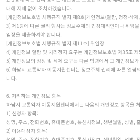
대해 지체 없이 조치하겠습니다.
[개인정보보호법 시행규칙 별지 제8호]개인정보(열람, 정정·삭제,
3) 제1항에 따른 권리 행사는 정보주체의 법정대리인이나 위임을 
임장을 제출하셔야 합니다.
[개인정보보호법 시행규칙 별지 제11호] 위임장
4) 개인정보 열람 및 처리정지 요구는 개인정보보호법 제35조 제5
5) 개인정보의 정정 및 삭제 요구는 다른 법령에서 그 개인정보가
6) 하남시 교통약자 이동지원센터는 정보주체 권리에 따른 열람의
니다.
6. 처리하는 개인정보 항목
하남시 교통약자 이동지원센터에서는 다음의 개인정보 항목을 처
1) 신청자 항목:
성명, 주소, 전화번호, 휴대폰번호, 통신사정보, 생년월일, 성별,
2) 이용대상자 항목:
성명, 주소, 전화번호, 휴대폰번호, 통신사정보, 생년월일, 성별,