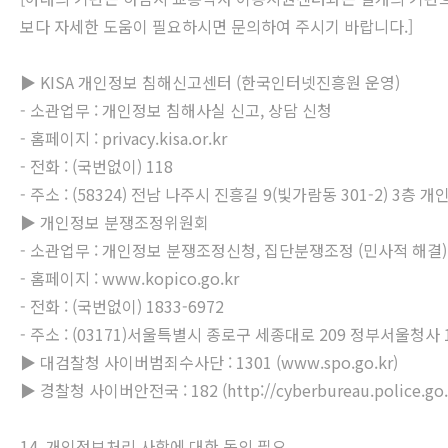
보다 자세한 도움이 필요하시면 문의하여 주시기 바랍니다.]
▶ KISA 개인정보 침해신고센터 (한국인터넷진흥원 운영)
- 소관업무 : 개인정보 침해사실 신고, 상담 신청
- 홈페이지 : privacy.kisa.or.kr
- 전화 : (국번없이) 118
- 주소 : (58324) 전남 나주시 진흥길 9(빛가람동 301-2) 3
▶ 개인정보 분쟁조정위원회
- 소관업무 : 개인정보 분쟁조정신청, 집단분쟁조정 (민사적 해결)
- 홈페이지 : www.kopico.go.kr
- 전화 : (국번없이) 1833-6972
- 주소 : (03171)서울특별시 종로구 세종대로 209 정부서울청사 
▶ 대검찰청 사이버범죄수사단 : 1301 (www.spo.go.kr)
▶ 경찰청 사이버안전국 : 182 (http://cyberbureau.police.go.
14. 개인정보처리 사항에 대한 동의 필요