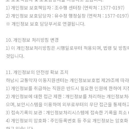
1) 개인정보 보호책임자 : 조수행 센터장 (연락처 : 1577-0197)
2) 개인정보 보호담당자 : 유수정 행정실장 (연락처 : 1577-0197)
※ 개인정보 보호 담당부서로 연결됩니다.
10. 개인정보 처리방침 변경
1) 이 개인정보처리방침은 시행일로부터 적용되며, 법령 및 방침
것입니다.
11. 개인정보의 안전성 확보 조치
하남시 교통약자 이동지원센터는 개인정보보호법 제29조에 따라 
1) 개인정보를 취급하는 직원은 반드시 필요한 인원에 한하여 지
2) 개인정보에 대한 접근 제한 : 개인정보를 처리하는 개인정보
으며, 보안시스템을 이용하여 외부로부터의 무단 접근을 통제하고
3) 접속기록의 보관 : 개인정보처리시스템에 접속한 기록을 최소 
4) 개인정보의 암호화 : 주민등록번호 등 주요 개인정보는 암호화
하고 있습니다.