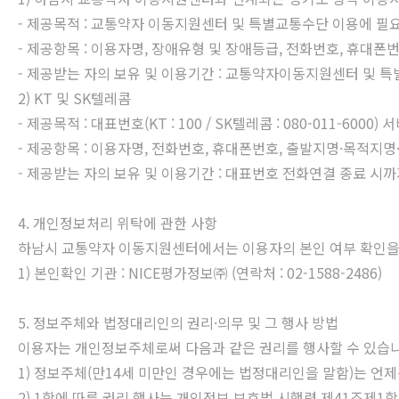
- 제공목적 : 교통약자 이동지원센터 및 특별교통수단 이용에 필
- 제공항목 : 이용자명, 장애유형 및 장애등급, 전화번호, 휴대
- 제공받는 자의 보유 및 이용기간 : 교통약자이동지원센터 및 
2) KT 및 SK텔레콤
- 제공목적 : 대표번호(KT : 100 / SK텔레콤 : 080-011-60
- 제공항목 : 이용자명, 전화번호, 휴대폰번호, 출발지명·목적지
- 제공받는 자의 보유 및 이용기간 : 대표번호 전화연결 종료 시
4. 개인정보처리 위탁에 관한 사항
하남시 교통약자 이동지원센터에서는 이용자의 본인 여부 확인을
1) 본인확인 기관 : NICE평가정보㈜ (연락처 : 02-1588-2486)
5. 정보주체와 법정대리인의 권리·의무 및 그 행사 방법
이용자는 개인정보주체로써 다음과 같은 권리를 행사할 수 있습니
1) 정보주체(만14세 미만인 경우에는 법정대리인을 말함)는 언제
2) 1항에 따른 권리 행사는 개인정보 보호법 시행령 제41조제1