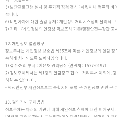
5) 보안프로그램 설치 및 주기적 점검·갱신 : 해킹이나 컴퓨터
습니다.
6) 비인가자에 대한 출입 통제 : 개인정보처리시스템의 물리적 
7) 기타 『개인정보의 안정성 확보조치 기준(행정안전부장관 고시
12. 개인정보 열람청구
정보주체는 개인정보 보호법 제35조에 따른 개인정보의 열람 청
속하게 처리되도록 노력하겠습니다.
1) 접수·처리 부서 : 어은채 관리팀장 (연락처 : 1577-0197)
2) 정보주체께서는 제1항의 열람청구 접수ㆍ처리부서 이외에, 행정
하실 수 있습니다.
- 행정안전부 개인정보보호 종합지원 포털 → 개인정보 민원 → 개
13. 권익침해 구제방법
정보주체는 아래의 기관에 대해 개인정보 침해에 대한 피해구제, 
[아래의 기관은 하남시 교통약자 이동지원센터와는 별개의 기관