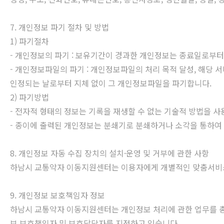
7. 개인정보 파기 절차 및 방법
1) 파기절차
- 개인정보의 파기 : 보유기간이 경과한 개인정보는 종료일로부터
- 개인정보파일의 파기 : 개인정보파일의 처리 목적 달성, 해당
인정되는 날로부터 지체 없이 그 개인정보파일을 파기합니다.
2) 파기방법
- 전자적 형태의 정보는 기록을 재생할 수 없는 기술적 방법을 사
- 종이에 출력된 개인정보는 분쇄기로 분쇄하거나 소각을 통하여
8. 개인정보 자동 수집 장치의 설치·운영 및 거부에 관한 사항
하남시 교통약자 이동지원센터는 이용자에게 개별적인 맞춤서비스를 
9. 개인정보 보호책임자 정보
하남시 교통약자 이동지원센터는 개인정보 처리에 관한 업무를 총
보 보호책임자 및 보호담당자를 지정하고 있습니다.