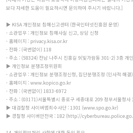
보다 자세한 도움이 필요하시면 문의하여 주시기 바랍니다.]
▶ KISA 개인정보 침해신고센터 (한국인터넷진흥원 운영)
- 소관업무 : 개인정보 침해사실 신고, 상담 신청
- 홈페이지 : privacy.kisa.or.kr
- 전화 : (국번없이) 118
- 주소 : (58324) 전남 나주시 진흥길 9(빛가람동 301-2) 3
▶ 개인정보 분쟁조정위원회
- 소관업무 : 개인정보 분쟁조정신청, 집단분쟁조정 (민사적 해결)
- 홈페이지 : www.kopico.go.kr
- 전화 : (국번없이) 1833-6972
- 주소 : (03171)서울특별시 종로구 세종대로 209 정부서울청사 
▶ 대검찰청 사이버범죄수사단 : 1301 (www.spo.go.kr)
▶ 경찰청 사이버안전국 : 182 (http://cyberbureau.police.go.
14. 개인정보처리 사항에 대한 동의 필요