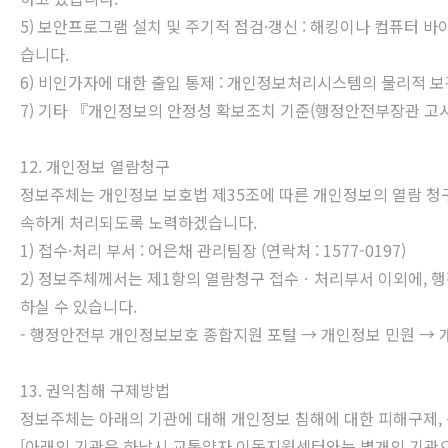
5) 보안프로그램 설치 및 주기적 점검·갱신 : 해킹이나 컴퓨터
습니다.
6) 비인가자에 대한 출입 통제 : 개인정보처리시스템의 물리적 
7) 기타 『개인정보의 안정성 확보조치 기준(행정안전부장관 고시
12. 개인정보 열람청구
정보주체는 개인정보 보호법 제35조에 따른 개인정보의 열람 청
속하게 처리되도록 노력하겠습니다.
1) 접수·처리 부서 : 어은채 관리팀장 (연락처 : 1577-0197)
2) 정보주체께서는 제1항의 열람청구 접수ㆍ처리부서 이외에, 행정
하실 수 있습니다.
- 행정안전부 개인정보보호 종합지원 포털 → 개인정보 민원 → 개
13. 권익침해 구제방법
정보주체는 아래의 기관에 대해 개인정보 침해에 대한 피해구제, 
[아래의 기관은 하남시 교통약자 이동지원센터와는 별개의 기관