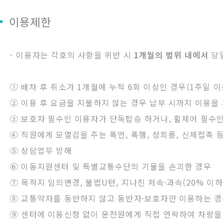
이용제한
- 이용자는 각호의 사항을 위반 시
1개월의 범위 내에서
당일
① 배차 후 취소가 1개월에 누적 6회 이상인 경우(1주일 
② 이용 후 요금을 지불하지 않는 경우 납부 시까지 이용을
③ 보호자 필수인 이용자가 단독탑승 하거나, 휠체어 필수인
④ 직원에게 모멸감을 주는 폭언, 폭행, 성희롱, 신체접촉 
⑤ 상담업무 방해
⑥ 이동지원센터 및 특별교통수단의 기물을 손괴한 경우
⑦ 목적지 임의변경, 불법U턴, 지나친 저속·과속(20% 이하
⑧ 교통약자를 동반하지 않고 동반자·보호자만 이용하는 
⑨ 센터에 이용신청 없이 운전원에게 직접 연락하여 차량을