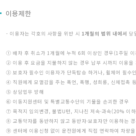
이용제한
- 이용자는 각호의 사항을 위반 시
1개월의 범위 내에서
당일
① 배차 후 취소가 1개월에 누적 6회 이상인 경우(1주일 
② 이용 후 요금을 지불하지 않는 경우 납부 시까지 이용을
③ 보호자 필수인 이용자가 단독탑승 하거나, 휠체어 필수인
④ 직원에게 모멸감을 주는 폭언, 폭행, 성희롱, 신체접촉 
⑤ 상담업무 방해
⑥ 이동지원센터 및 특별교통수단의 기물을 손괴한 경우
⑦ 목적지 임의변경, 불법U턴, 지나친 저속·과속(20% 이하
⑧ 교통약자를 동반하지 않고 동반자·보호자만 이용하는 
⑨ 센터에 이용신청 없이 운전원에게 직접 연락하여 차량을