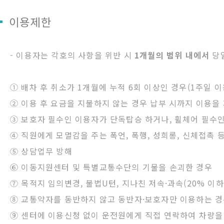
이용제한
- 이용자는 각호의 사항을 위반 시
1개월의 범위 내에서
당일
① 배차 후 취소가 1개월에 누적 6회 이상인 경우(1주일 
② 이용 후 요금을 지불하지 않는 경우 납부 시까지 이용을
③ 보호자 필수인 이용자가 단독탑승 하거나, 휠체어 필수인
④ 직원에게 모멸감을 주는 폭언, 폭행, 성희롱, 신체접촉 
⑤ 상담업무 방해
⑥ 이동지원센터 및 특별교통수단의 기물을 손괴한 경우
⑦ 목적지 임의변경, 불법U턴, 지나친 저속·과속(20% 이하
⑧ 교통약자를 동반하지 않고 동반자·보호자만 이용하는 
⑨ 센터에 이용신청 없이 운전원에게 직접 연락하여 차량을