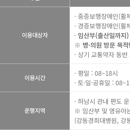
· 중증보행장애인(휠
· 경증보행장애인(휠
·
임산부(출산일까지)
이용대상자
※ 병·의원 방문 목적
· 상기 교통약자 동반
· 평일 : 08~18시
이용시간
· 토·일·공휴일 : 08~
· 하남시 관내 편도 
※ 임산부 및 영유아
운행지역
(강동경희대병원, 강