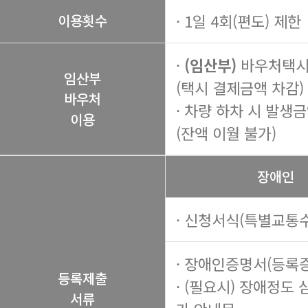
· 1일 4회(편도) 제한
이용횟수
·
(임산부)
바우처택시 
임산부
(택시 결제금액 차감)
바우처
· 차량 하차 시 발생
이용
(잔액 이월 불가)
장애인
· 신청서식(특별교통수
· 장애인증명서(등록증
등록제출
· (필요시) 장애정도 
서류