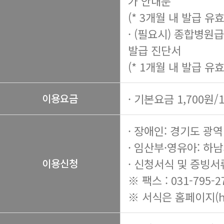
가 안내문
(* 3개월 내 발급 유효
· (필요시) 종합병원
발급 진단서
(* 1개월 내 발급 유효
· 기본요금 1,700원/
이용요금
· 장애인: 경기도 
· 임산부·영유아: 하
· 신청서식 및 증빙서
이용신청
※ 팩스 : 031-795-2
※ 서식은 홈페이지(
h