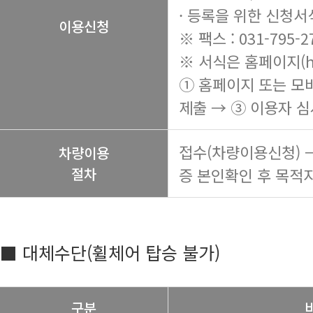
· 등록을 위한 신청서
이용신청
※ 팩스 : 031-795-2
※ 서식은 홈페이지(
h
① 홈페이지 또는 모
제출 → ③ 이용자 심
접수(차량이용신청) 
차량이용
절차
증 본인확인 후 목적지
■ 대체수단(휠체어 탑승 불가)
구분