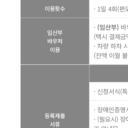
· 1일 4회(편
이용횟수
·
(임산부)
바
임산부
(택시 결제금
바우처
· 차량 하차
이용
(잔액 이월 불
· 신청서식(
· 장애인증명
등록제출
· (필요시) 
서류