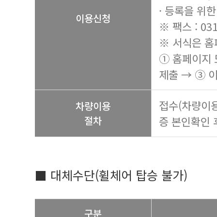
· 등록을 위
이용신청
※ 팩스 : 031
※ 서식은 홈
① 홈페이지 
제출 → ③ 
접수(차량이용
차량이용
절차
증 본인확인 
■ 대체수단(휠체어 탑승 불가)
구분