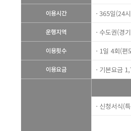
· 365일(24
이용시간
· 수도권(경
운행지역
· 1일 4회(편
이용횟수
· 기본요금 1,
이용요금
· 신청서식(