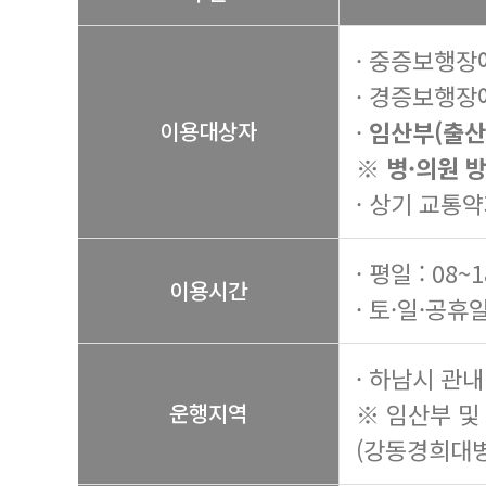
· 중증보행장
· 경증보행장
·
임산부(출산
이용대상자
※ 병·의원 
· 상기 교통약
· 평일 : 08~
이용시간
· 토·일·공휴일
· 하남시 관내
※ 임산부 및
운행지역
(강동경희대병