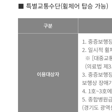
■ 특별교통수단(휠체어 탑승 가능)
구분
1. 중증보행장
2. 일시적 
※ [대중교통
(의료법 제3
3. 중증보행
이용대상자
보행상 장애가
4. 1호~3
5. 종합병원
(경기도 광역