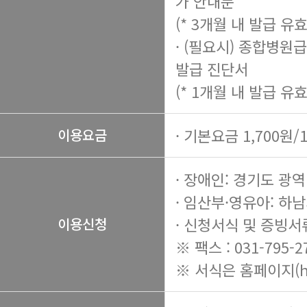
가 안내문
(* 3개월 내 발급 유효
· (필요시) 종합병원
발급 진단서
(* 1개월 내 발급 유효
· 기본요금 1,700원/
이용요금
· 장애인: 경기도 
· 임산부·영유아: 하
· 신청서식 및 증빙서
이용신청
※ 팩스 : 031-795-2
※ 서식은 홈페이지(
h