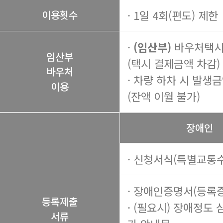
· 1일 4회(편도) 제한
이용횟수
·
(임산부)
바우처택시 
임산부
(택시 결제금액 차감)
바우처
· 차량 하차 시 발생
이용
(잔액 이월 불가)
장애인
· 신청서식(특별교통수
· 장애인증명서(등록증
등록제출
· (필요시) 장애정도 
서류