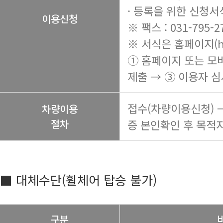
· 등록을 위한 신청서
이용신청
※ 팩스 : 031-795-2
※ 서식은 홈페이지(
h
① 홈페이지 또는 모
제출 → ③ 이용자 심
접수(차량이용신청) 
차량이용
절차
증 본인확인 후 목적지
■ 대체수단(휠체어 탑승 불가)
구분