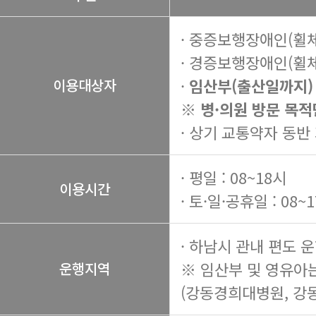
· 중증보행장애인(휠
· 경증보행장애인(휠
·
임산부(출산일까지)
이용대상자
※ 병·의원 방문 목적
· 상기 교통약자 동반
· 평일 : 08~18시
이용시간
· 토·일·공휴일 : 08~
· 하남시 관내 편도 
※ 임산부 및 영유아
운행지역
(강동경희대병원, 강