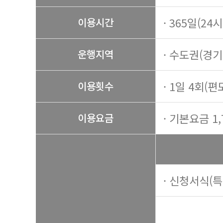
· 365일(24
이용시간
· 수도권(경
운행지역
· 1일 4회(편
이용횟수
· 기본요금 1,
이용요금
· 신청서식(