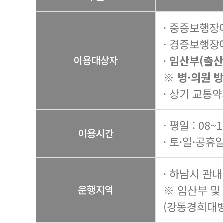
· 중증보행장
· 경증보행장
·
임산부(출산
이용대상자
※ 병·의원 
· 상기 교통약
· 평일 : 08~
이용시간
· 토·일·공휴일
· 하남시 관내
※ 임산부 및
운행지역
(강동경희대병