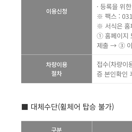
· 등록을 위
이용신청
※ 팩스 : 031
※ 서식은 홈
① 홈페이지 
제출 → ③ 
접수(차량이용
차량이용
절차
증 본인확인 
■ 대체수단(휠체어 탑승 불가)
구분