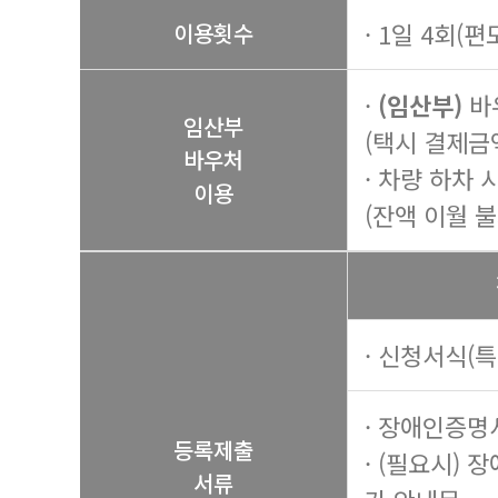
· 1일 4회(편
이용횟수
·
(임산부)
바
임산부
(택시 결제금
바우처
· 차량 하차
이용
(잔액 이월 불
· 신청서식(
· 장애인증명
등록제출
· (필요시) 
서류