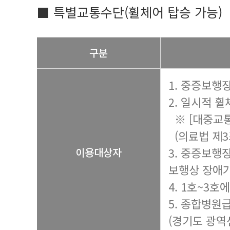
■ 특별교통수단(휠체어 탑승 가능)
구분
1. 중증보행장
2. 일시적 
※ [대중교통
(의료법 제3
3. 중증보행
이용대상자
보행상 장애가
4. 1호~3
5. 종합병원
(경기도 광역