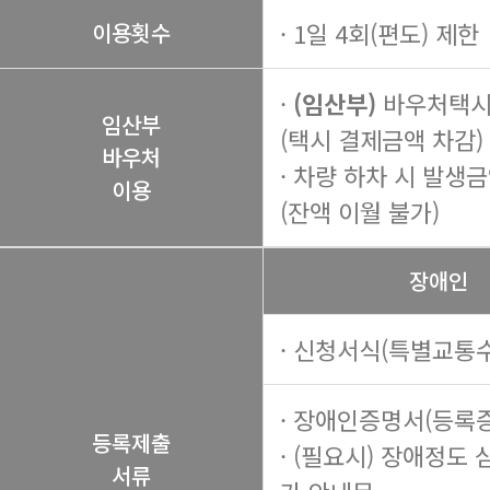
· 1일 4회(편도) 제한
이용횟수
·
(임산부)
바우처택시 
임산부
(택시 결제금액 차감)
바우처
· 차량 하차 시 발생
이용
(잔액 이월 불가)
장애인
· 신청서식(특별교통수
· 장애인증명서(등록증
등록제출
· (필요시) 장애정도 
서류