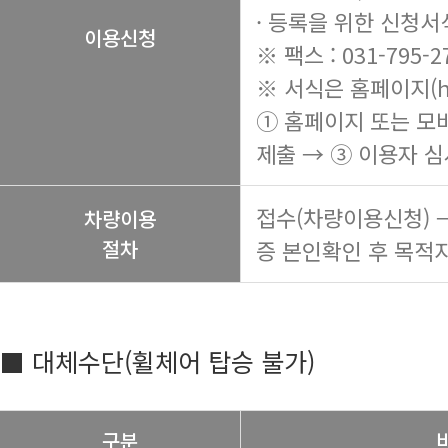
· 등록을 위한 신청서
이용신청
※ 팩스 : 031-795-2
※ 서식은 홈페이지(
h
① 홈페이지 또는 모
제출 → ③ 이용자 심
접수(차량이용신청) 
차량이용
절차
증 본인확인 후 목적지
■ 대체수단(휠체어 탑승 불가)
구분