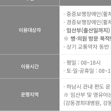
· 중증보행장애인(휠
· 경증보행장애인(휠
·
임산부(출산일까지)
이용대상자
※ 병·의원 방문 목적
· 상기 교통약자 동반
· 평일 : 08~18시
이용시간
· 토·일·공휴일 : 08~
· 하남시 관내 편도 
※ 임산부 및 영유아
운행지역
(강동경희대병원, 강