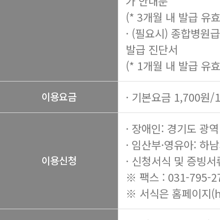
가 안내문
(* 3개월 내 발급 유효
· (필요시) 종합병원
발급 진단서
(* 1개월 내 발급 유효
· 기본요금 1,700원/
이용요금
· 장애인: 경기도 
· 임산부·영유아: 하
· 신청서식 및 증빙서
이용신청
※ 팩스 : 031-795-2
※ 서식은 홈페이지(
h