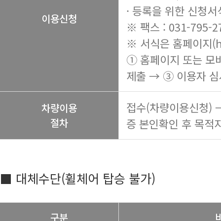
· 등록을 위한 신청서
이용신청
※ 팩스 : 031-795-2
※ 서식은 홈페이지(
h
① 홈페이지 또는 모
제출 → ③ 이용자 심
접수(차량이용신청) 
차량이용
절차
증 본인확인 후 목적지
■ 대체수단(휠체어 탑승 불가)
구분