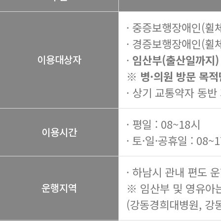
· 중증보행장애인(휠
· 경증보행장애인(휠
·
임산부(출산일까지)
이용대상자
※ 병·의원 방문 목적
· 상기 교통약자 동반
· 평일 : 08~18시
이용시간
· 토·일·공휴일 : 08~
· 하남시 관내 편도 
※ 임산부 및 영유아
운행지역
(강동경희대병원, 강