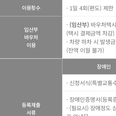
· 1일 4회(편도) 제한
이용횟수
·
(임산부)
바우처택시 
임산부
(택시 결제금액 차감)
바우처
· 차량 하차 시 발생
이용
(잔액 이월 불가)
장애인
· 신청서식(특별교통수
· 장애인증명서(등록증
등록제출
· (필요시) 장애정도 
서류