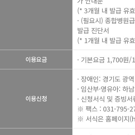
가 안내문
(* 3개월 내 발급 유효
· (필요시) 종합병원
발급 진단서
(* 1개월 내 발급 유효
· 기본요금 1,700원/
이용요금
· 장애인: 경기도 
· 임산부·영유아: 하
· 신청서식 및 증빙서
이용신청
※ 팩스 : 031-795-2
※ 서식은 홈페이지(
h