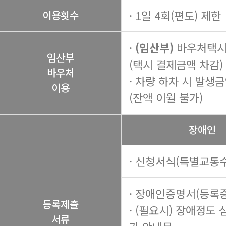
· 1일 4회(편도) 제한
이용횟수
·
(임산부)
바우처택시 
임산부
(택시 결제금액 차감)
바우처
· 차량 하차 시 발생
이용
(잔액 이월 불가)
장애인
· 신청서식(특별교통수
· 장애인증명서(등록증
등록제출
· (필요시) 장애정도 
서류