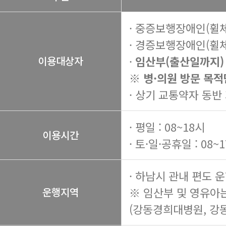
· 중증보행장애인(휠
· 경증보행장애인(휠
·
임산부(출산일까지)
이용대상자
※ 병·의원 방문 목적
· 상기 교통약자 동반
· 평일 : 08~18시
이용시간
· 토·일·공휴일 : 08~
· 하남시 관내 편도 
※ 임산부 및 영유아
운행지역
(강동경희대병원, 강