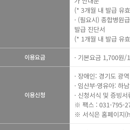
가 안내문
(* 3개월 내 발급 유효
· (필요시) 종합병원
발급 진단서
(* 1개월 내 발급 유효
· 기본요금 1,700원/
이용요금
· 장애인: 경기도 
· 임산부·영유아: 하
· 신청서식 및 증빙서
이용신청
※ 팩스 : 031-795-2
※ 서식은 홈페이지(
h