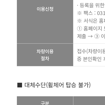
· 등록을 위
이용신청
※ 팩스 : 031
※ 서식은 홈
① 홈페이지 
제출 → ③ 
접수(차량이용
차량이용
절차
증 본인확인 
■ 대체수단(휠체어 탑승 불가)
구분