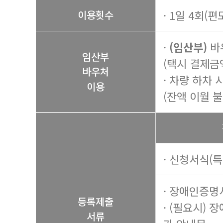
· 1일 4회(편
이용횟수
·
(임산부)
바
임산부
(택시 결제금
바우처
· 차량 하차
이용
(잔액 이월 불
· 신청서식(
· 장애인증명
등록제출
· (필요시) 
서류