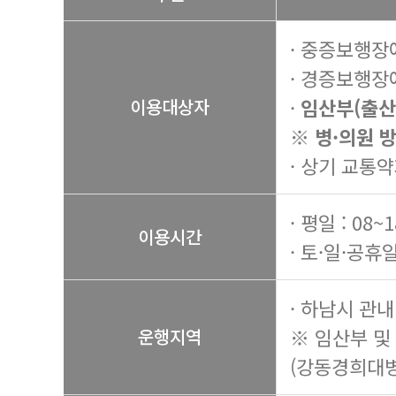
· 중증보행장
· 경증보행장
·
임산부(출산
이용대상자
※ 병·의원 
· 상기 교통약
· 평일 : 08~
이용시간
· 토·일·공휴일
· 하남시 관내
※ 임산부 및
운행지역
(강동경희대병