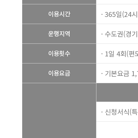
· 365일(24
이용시간
· 수도권(경
운행지역
· 1일 4회(편
이용횟수
· 기본요금 1,
이용요금
· 신청서식(