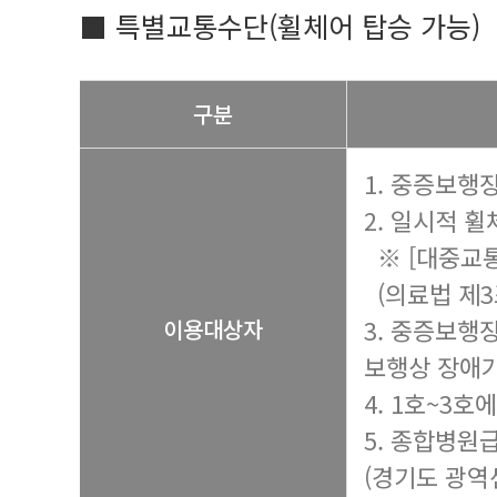
■ 특별교통수단(휠체어 탑승 가능)
구분
1. 중증보행장
2. 일시적 
※ [대중교통
(의료법 제3
3. 중증보행
이용대상자
보행상 장애가
4. 1호~3
5. 종합병원
(경기도 광역