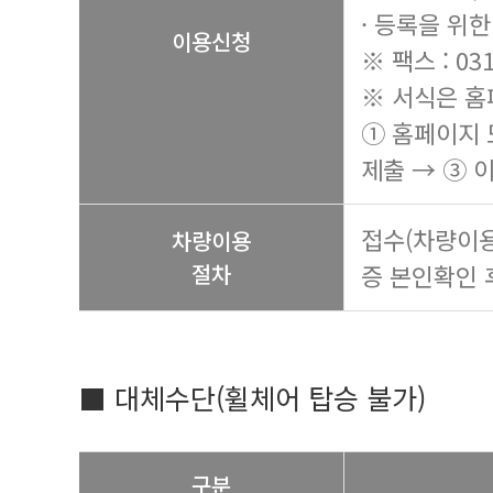
· 등록을 위
이용신청
※ 팩스 : 031
※ 서식은 홈
① 홈페이지 
제출 → ③ 
접수(차량이용
차량이용
절차
증 본인확인 
■ 대체수단(휠체어 탑승 불가)
구분