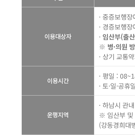
· 중증보행장
· 경증보행장
·
임산부(출산
이용대상자
※ 병·의원 
· 상기 교통약
· 평일 : 08~
이용시간
· 토·일·공휴일
· 하남시 관내
※ 임산부 및
운행지역
(강동경희대병