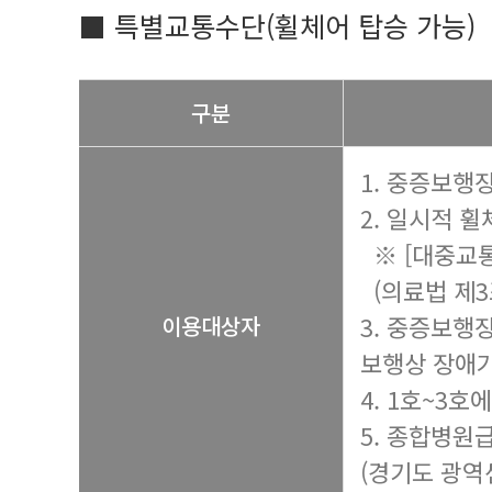
■ 특별교통수단(휠체어 탑승 가능)
구분
1. 중증보행장
2. 일시적 
※ [대중교통
(의료법 제3
3. 중증보행
이용대상자
보행상 장애가
4. 1호~3
5. 종합병원
(경기도 광역