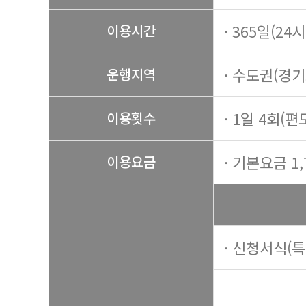
· 365일(24
이용시간
· 수도권(경
운행지역
· 1일 4회(편
이용횟수
· 기본요금 1,
이용요금
· 신청서식(