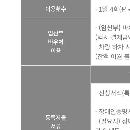
· 1일 4회(편
이용횟수
·
(임산부)
바
임산부
(택시 결제금
바우처
· 차량 하차
이용
(잔액 이월 불
· 신청서식(
· 장애인증명
등록제출
· (필요시) 
서류